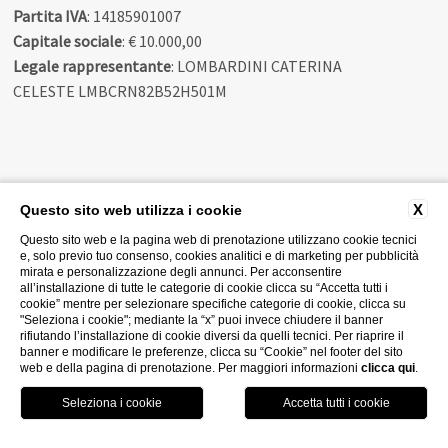
Partita IVA
: 14185901007
Capitale sociale
: € 10.000,00
Legale rappresentante
: LOMBARDINI CATERINA
CELESTE LMBCRN82B52H501M
X
Questo sito web utilizza i cookie
OFFERTE SPECIALI
Questo sito web e la pagina web di prenotazione utilizzano cookie tecnici
e, solo previo tuo consenso, cookies analitici e di marketing per pubblicità
mirata e personalizzazione degli annunci. Per acconsentire
all’installazione di tutte le categorie di cookie clicca su “Accetta tutti i
cookie” mentre per selezionare specifiche categorie di cookie, clicca su
"Seleziona i cookie"; mediante la “x” puoi invece chiudere il banner
rifiutando l’installazione di cookie diversi da quelli tecnici. Per riaprire il
banner e modificare le preferenze, clicca su “Cookie” nel footer del sito
web e della pagina di prenotazione. Per maggiori informazioni
clicca qui
.
CHIAMA
PRENOTA
GPS
WHATSAPP