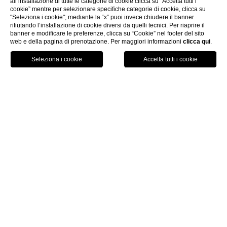
all’installazione di tutte le categorie di cookie clicca su “Accetta tutti i
cookie” mentre per selezionare specifiche categorie di cookie, clicca su
"Seleziona i cookie"; mediante la “x” puoi invece chiudere il banner
PIÙ
rifiutando l’installazione di cookie diversi da quelli tecnici. Per riaprire il
STAI PIÙ RISPARMI!
banner e modificare le preferenze, clicca su “Cookie” nel footer del sito
web e della pagina di prenotazione. Per maggiori informazioni
clicca qui
.
CHIAMA
PRENOTA
GPS
WHATSAPP
SCEGLI
LA FLESSIBILITÀ!